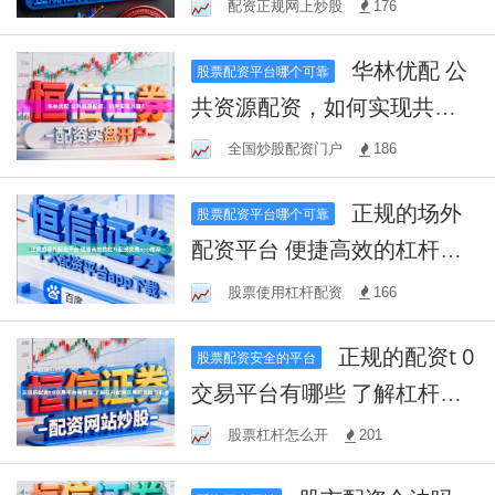
配资正规网上炒股
176
华林优配 公
股票配资平台哪个可靠
共资源配资，如何实现共
赢？
全国炒股配资门户
186
正规的场外
股票配资平台哪个可靠
配资平台 便捷高效的杠杆配
资交易app推荐
股票使用杠杆配资
166
正规的配资t 0
股票配资安全的平台
交易平台有哪些 了解杠杆配
资交易的风险与机会
股票杠杆怎么开
201