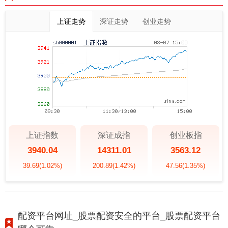
上证走势
深证走势
创业走势
上证指数
深证成指
创业板指
3940.04
14311.01
3563.12
39.69
(1.02%)
200.89
(1.42%)
47.56
(1.35%)
配资平台网址_股票配资安全的平台_股票配资平台