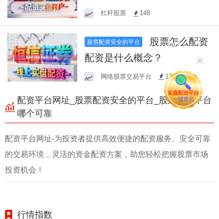
杠杆股票
148
股票怎么配资
股票配资安全的平台
配资是什么概念？
网络股票交易平台
171
配资平台网址_股票配资安全的平台_股票配资平台
哪个可靠
配资平台网址-为投资者提供高效便捷的配资服务。安全可靠
的交易环境，灵活的资金配资方案，助您轻松把握股票市场
投资机会！
行情指数